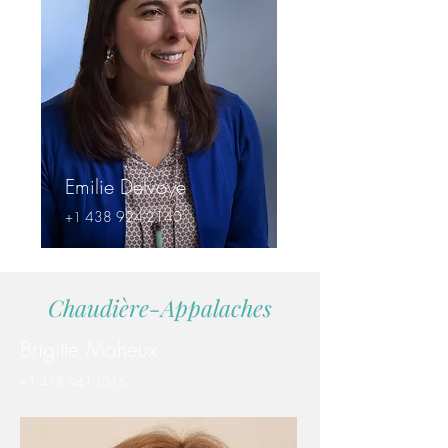
Emilie Delvoye
438 924-2140
+1
Chaudière-Appalaches
Brigitte Maheux
+1 418 941-1015