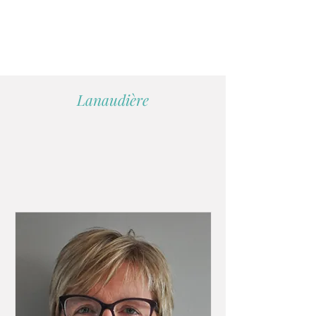
Nancy Andrews
+1
819 238-8945
Lanaudière