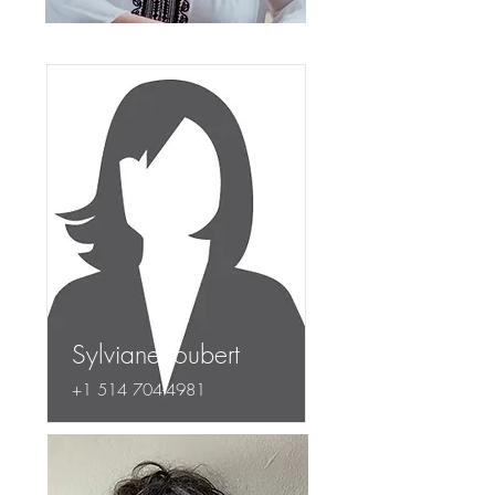
Sylviane Joubert
+1 514 704-4981