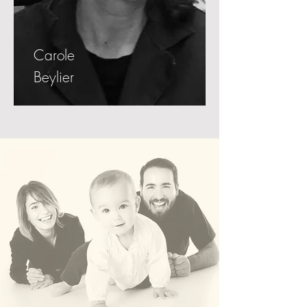
Carole
Beylier