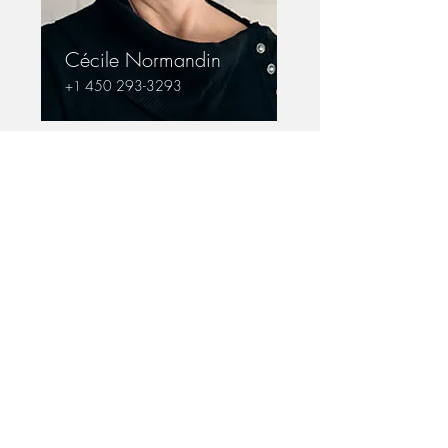
Cécile Normandin
450 293-3293
+1