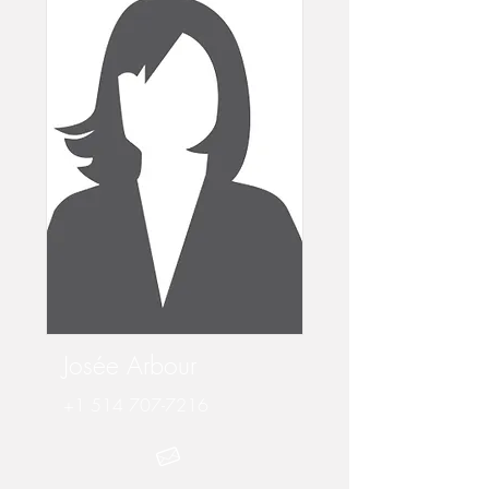
Josée Arbour
+1
514 707-7216